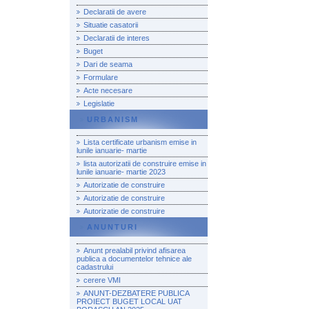
Declaratii de avere
Situatie casatorii
Declaratii de interes
Buget
Dari de seama
Formulare
Acte necesare
Legislatie
URBANISM
Lista certificate urbanism emise in
lunile ianuarie- martie
lista autorizatii de construire emise in
lunile ianuarie- martie 2023
Autorizatie de construire
Autorizatie de construire
Autorizatie de construire
ANUNTURI
Anunt prealabil privind afisarea
publica a documentelor tehnice ale
cadastrului
cerere VMI
ANUNT-DEZBATERE PUBLICA
PROIECT BUGET LOCAL UAT