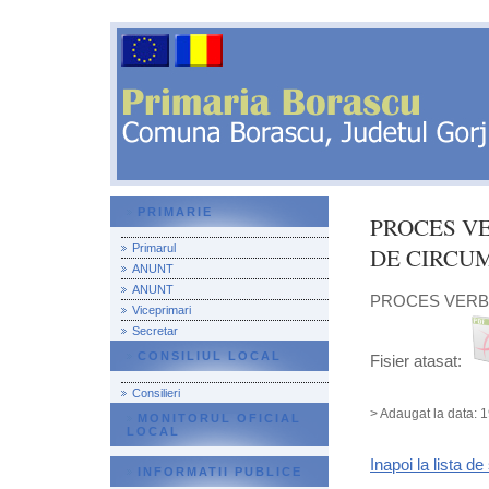
PRIMARIE
PROCES V
Primarul
DE CIRCU
ANUNT
ANUNT
PROCES VERB
Viceprimari
Secretar
CONSILIUL LOCAL
Fisier atasat:
Consilieri
> Adaugat la data: 
MONITORUL OFICIAL
LOCAL
Inapoi la lista de 
INFORMATII PUBLICE