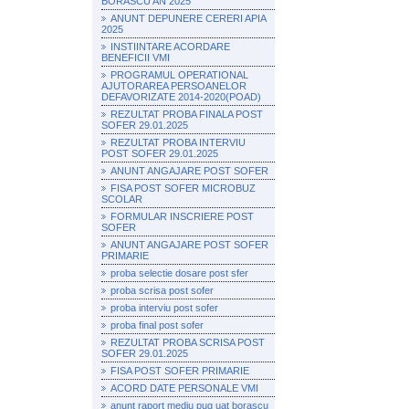
BORASCU AN 2025
ANUNT DEPUNERE CERERI APIA
2025
INSTIINTARE ACORDARE
BENEFICII VMI
PROGRAMUL OPERATIONAL
AJUTORAREA PERSOANELOR
DEFAVORIZATE 2014-2020(POAD)
REZULTAT PROBA FINALA POST
SOFER 29.01.2025
REZULTAT PROBA INTERVIU
POST SOFER 29.01.2025
ANUNT ANGAJARE POST SOFER
FISA POST SOFER MICROBUZ
SCOLAR
FORMULAR INSCRIERE POST
SOFER
ANUNT ANGAJARE POST SOFER
PRIMARIE
proba selectie dosare post sfer
proba scrisa post sofer
proba interviu post sofer
proba final post sofer
REZULTAT PROBA SCRISA POST
SOFER 29.01.2025
FISA POST SOFER PRIMARIE
ACORD DATE PERSONALE VMI
anunt raport mediu pug uat borascu