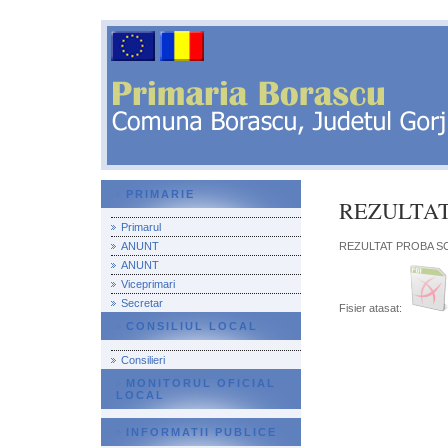
PRIMARIE
REZULTAT 
Primarul
REZULTAT PROBA SC
ANUNT
ANUNT
Viceprimari
Secretar
Fisier atasat:
CONSILIUL LOCAL
Consilieri
MONITORUL OFICIAL
LOCAL
INFORMATII PUBLICE