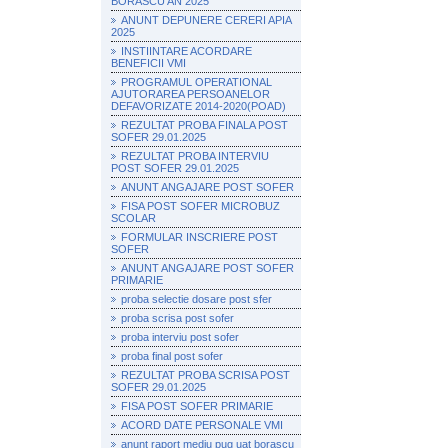
BORASCU AN 2025
ANUNT DEPUNERE CERERI APIA
2025
INSTIINTARE ACORDARE
BENEFICII VMI
PROGRAMUL OPERATIONAL
AJUTORAREA PERSOANELOR
DEFAVORIZATE 2014-2020(POAD)
REZULTAT PROBA FINALA POST
SOFER 29.01.2025
REZULTAT PROBA INTERVIU
POST SOFER 29.01.2025
ANUNT ANGAJARE POST SOFER
FISA POST SOFER MICROBUZ
SCOLAR
FORMULAR INSCRIERE POST
SOFER
ANUNT ANGAJARE POST SOFER
PRIMARIE
proba selectie dosare post sfer
proba scrisa post sofer
proba interviu post sofer
proba final post sofer
REZULTAT PROBA SCRISA POST
SOFER 29.01.2025
FISA POST SOFER PRIMARIE
ACORD DATE PERSONALE VMI
anunt raport mediu pug uat borascu