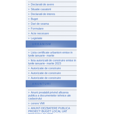
Declaratii de avere
Situatie casatorii
Declaratii de interes
Buget
Dari de seama
Formulare
Acte necesare
Legislatie
URBANISM
Lista certificate urbanism emise in
lunile ianuarie- martie
lista autorizatii de construire emise in
lunile ianuarie- martie 2023
Autorizatie de construire
Autorizatie de construire
Autorizatie de construire
ANUNTURI
Anunt prealabil privind afisarea
publica a documentelor tehnice ale
cadastrului
cerere VMI
ANUNT-DEZBATERE PUBLICA
PROIECT BUGET LOCAL UAT