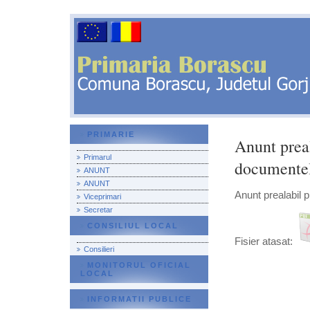
PRIMARIE
Anunt preal
Primarul
documentel
ANUNT
ANUNT
Anunt prealabil p
Viceprimari
Secretar
CONSILIUL LOCAL
Fisier atasat:
Consilieri
MONITORUL OFICIAL
LOCAL
INFORMATII PUBLICE