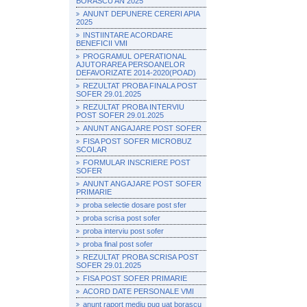
BORASCU AN 2025
ANUNT DEPUNERE CERERI APIA
2025
INSTIINTARE ACORDARE
BENEFICII VMI
PROGRAMUL OPERATIONAL
AJUTORAREA PERSOANELOR
DEFAVORIZATE 2014-2020(POAD)
REZULTAT PROBA FINALA POST
SOFER 29.01.2025
REZULTAT PROBA INTERVIU
POST SOFER 29.01.2025
ANUNT ANGAJARE POST SOFER
FISA POST SOFER MICROBUZ
SCOLAR
FORMULAR INSCRIERE POST
SOFER
ANUNT ANGAJARE POST SOFER
PRIMARIE
proba selectie dosare post sfer
proba scrisa post sofer
proba interviu post sofer
proba final post sofer
REZULTAT PROBA SCRISA POST
SOFER 29.01.2025
FISA POST SOFER PRIMARIE
ACORD DATE PERSONALE VMI
anunt raport mediu pug uat borascu