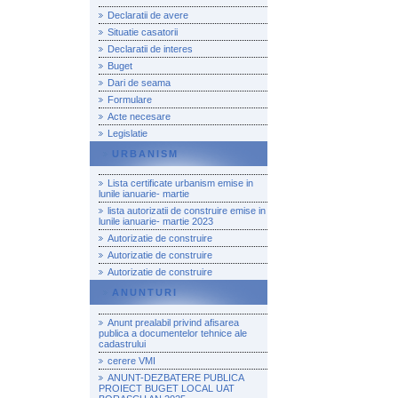
Declaratii de avere
Situatie casatorii
Declaratii de interes
Buget
Dari de seama
Formulare
Acte necesare
Legislatie
URBANISM
Lista certificate urbanism emise in
lunile ianuarie- martie
lista autorizatii de construire emise in
lunile ianuarie- martie 2023
Autorizatie de construire
Autorizatie de construire
Autorizatie de construire
ANUNTURI
Anunt prealabil privind afisarea
publica a documentelor tehnice ale
cadastrului
cerere VMI
ANUNT-DEZBATERE PUBLICA
PROIECT BUGET LOCAL UAT