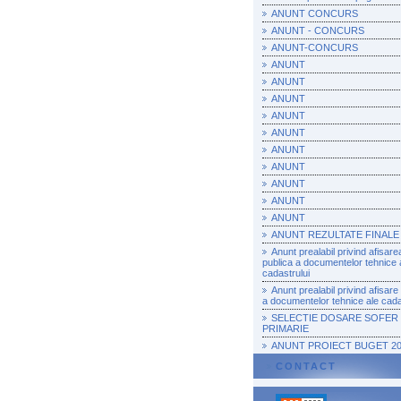
ANUNT CONCURS
ANUNT - CONCURS
ANUNT-CONCURS
ANUNT
ANUNT
ANUNT
ANUNT
ANUNT
ANUNT
ANUNT
ANUNT
ANUNT
ANUNT
ANUNT REZULTATE FINALE
Anunt prealabil privind afisare
publica a documentelor tehnice 
cadastrului
Anunt prealabil privind afisare
a documentelor tehnice ale cada
SELECTIE DOSARE SOFER
PRIMARIE
ANUNT PROIECT BUGET 20
CONTACT