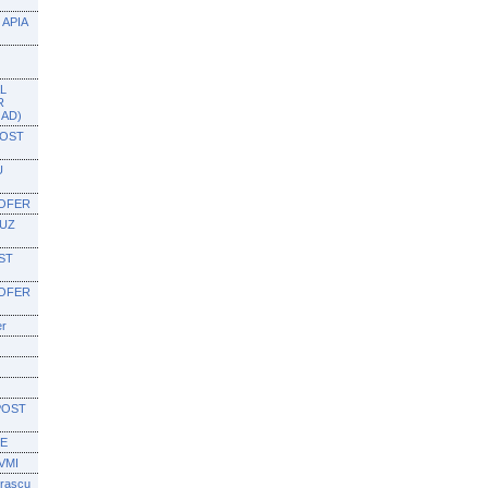
APIA
L
R
OAD)
POST
U
SOFER
BUZ
ST
SOFER
er
POST
IE
VMI
orascu