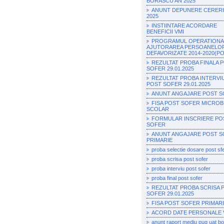
BORASCU AN 2025
ANUNT DEPUNERE CERERI 
2025
INSTIINTARE ACORDARE
BENEFICII VMI
PROGRAMUL OPERATIONA
AJUTORAREA PERSOANELO
DEFAVORIZATE 2014-2020(P
REZULTAT PROBA FINALA 
SOFER 29.01.2025
REZULTAT PROBA INTERVI
POST SOFER 29.01.2025
ANUNT ANGAJARE POST 
FISA POST SOFER MICRO
SCOLAR
FORMULAR INSCRIERE PO
SOFER
ANUNT ANGAJARE POST 
PRIMARIE
proba selectie dosare post sf
proba scrisa post sofer
proba interviu post sofer
proba final post sofer
REZULTAT PROBA SCRISA 
SOFER 29.01.2025
FISA POST SOFER PRIMAR
ACORD DATE PERSONALE 
anunt raport mediu pug uat b