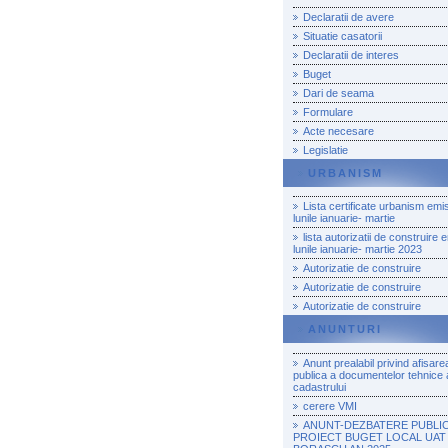
Declaratii de avere
Situatie casatorii
Declaratii de interes
Buget
Dari de seama
Formulare
Acte necesare
Legislatie
URBANISM
Lista certificate urbanism emi
lunile ianuarie- martie
lista autorizatii de construire 
lunile ianuarie- martie 2023
Autorizatie de construire
Autorizatie de construire
Autorizatie de construire
ANUNTURI
Anunt prealabil privind afisare
publica a documentelor tehnice 
cadastrului
cerere VMI
ANUNT-DEZBATERE PUBLI
PROIECT BUGET LOCAL UAT