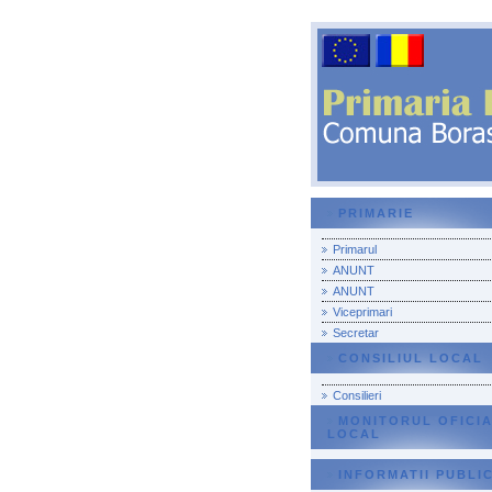
PRIMARIE
Primarul
ANUNT
ANUNT
Viceprimari
Secretar
CONSILIUL LOCAL
Consilieri
MONITORUL OFICI
LOCAL
INFORMATII PUBLI